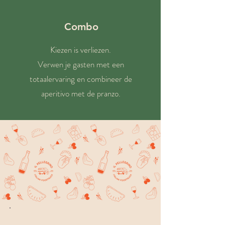
Combo
Kiezen is verliezen.
Verwen je gasten met een
totaalervaring en combineer de
aperitivo met de pranzo.