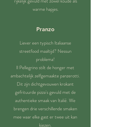
rijkelijk gevuld met zowel koude als
warme hapjes.
Pranzo
Liever een typisch Italiaanse
streetfood maaltijd? Nessun
problema!
Il Pellegrino stilt de honger met
ambachtelijk zelfgemaakte panzerotti.
Dit zijn dichtgevouwen krokant
gefrituurde pizza's gevuld met de
authentieke smaak van Italië. We
brengen drie verschillende smaken
mee waar elke gast er twee uit kan
kiezen.